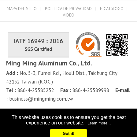
MAPA DEL SITIO
POLíTICA DE PRIVACIDAD
E-CATáLOGO
VIDEO
Ming Ming Aluminum Co., Ltd.
Add :
No. 5-3, Fumei Rd.,
Houli Dist.,
Taichung City
42152
Taiwan (R.O.C.)
Tel :
886-4-25585252
Fax :
886-4-25589998
E-mail
:
business@mingming.com.tw
This website uses cookies to ensure you get the best
experience on our website.
Learn more...
Got it!