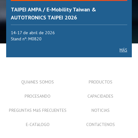
TAIPEI AMPA / E-Mobility Taiwan &
AUTOTRONICS TAIPEI 2026
14-17 de abril de 2026
Stand nº: M0820
MÁS
QUIéNES SOMOS
PRODUCTOS
PROCESANDO
CAPACIDADES
PREGUNTAS MáS FRECUENTES
NOTICIAS
E-CATáLOGO
CONTáCTENOS