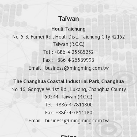
Taiwan
Houli, Taichung
No. 5-3, Fumei Rd., Houli Dist., Taichung City 42152
Taiwan (R.O.C.)
Tel : +886-4-25585252
Fax : +886-4-25589998
Email :
business@mingming.com.tw
The Changhua Coastal Industrial Park, Changhua
No. 16, Gongye W. 1st Rd., Lukang, Changhua County
50544, Taiwan (R.O.C.)
Tel : +886-4-7811800
Fax: +886-4-7811180
Email :
business@mingming.com.tw
China