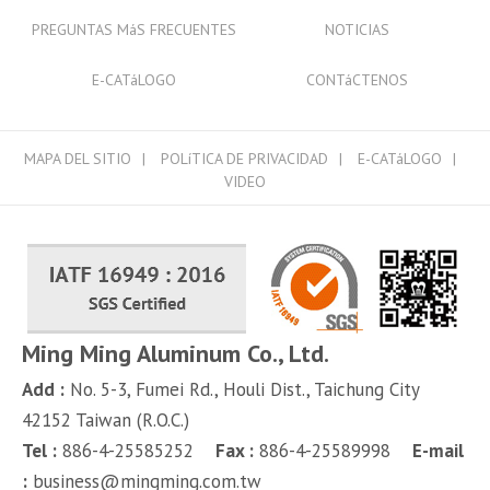
PREGUNTAS MáS FRECUENTES
NOTICIAS
E-CATáLOGO
CONTáCTENOS
MAPA DEL SITIO
POLíTICA DE PRIVACIDAD
E-CATáLOGO
VIDEO
Ming Ming Aluminum Co., Ltd.
Add :
No. 5-3, Fumei Rd.,
Houli Dist.,
Taichung City
42152
Taiwan (R.O.C.)
Tel :
886-4-25585252
Fax :
886-4-25589998
E-mail
:
business@mingming.com.tw