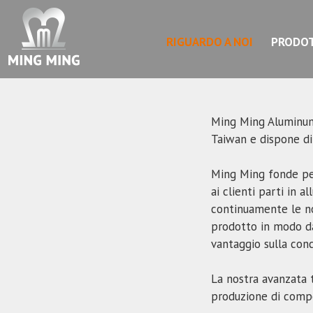
RIGUARDO A NOI
PRODOT
Ming Ming Aluminum C
Taiwan e dispone di 
Ming Ming fonde per
ai clienti parti in 
continuamente le no
prodotto in modo da 
vantaggio sulla con
La nostra avanzata 
produzione di compo