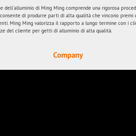
one dell'alluminio di Ming Ming comprende una rigorosa proced
i consente di produrre parti di alta qualità che vincono premi d
lienti. Ming Ming valorizza il rapporto a lungo termine con i cli
ze del cliente per getti di alluminio di alta qualità.
Company