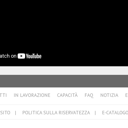
TTI
IN LAVORAZIONE
CAPACITÀ
FAQ
NOTIZIA
E
SITO
POLITICA SULLA RISERVATEZZA
E-CATALOG