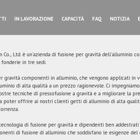
TI
IN LAVORAZIONE
CAPACITÀ
FAQ
NOTIZIA
o., Ltd. è un'azienda di fusione per gravità dell'alluminio co
fonderie in tre sedi.
 gravità componenti in alluminio, che vengono applicati in va
alluminio di alta qualità a un prezzo ragionevole. Ci impegniam
stre tecniche di pressofusione a gravità e a migliorare la pre
poter offrire ai nostri clienti getti di alluminio di alta qual
correnza.
tecnologia di fusione per gravità e dipendenti ben addestrati
nenti di fusione di alluminio che soddisfano le esigenze del 