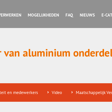
VERWERKEN
MOGELIJKHEDEN
FAQ
NIEUWS
E-CA
er van aluminium onderde
iteit en medewerkers
Video
Maatschappelijk V