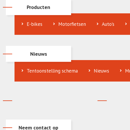
Producten
E-bikes
Motorfietsen
Auto's
Nieuws
Tentoonstelling schema
Nieuws
Mu
Neem contact op