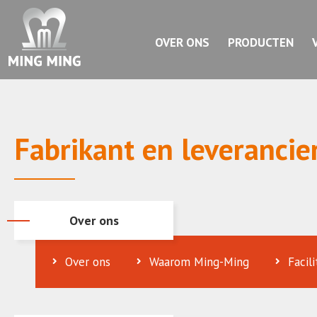
OVER ONS
PRODUCTEN
Fabrikant en leveranci
Over ons
Over ons
Waarom Ming-Ming
Facil