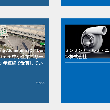
ing Aluminium は、Dun
ミンミンア・ルミ・ニ
dstreet 中小企業エリー
ン株式会社
 5 年連続で受賞してい
もっと