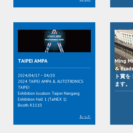
TAIPEI AMPA
Ming M
& Bra
2024/04/17 ~ 04/20
ト賞を
2024 TAIPEI AMPA & AUTOTRONICS
ます。
TAIPEI
Exhibition location: Taipei Nangang
Exhibition Hall 1 (TaiNEX 1)
Booth: K1110
もっと