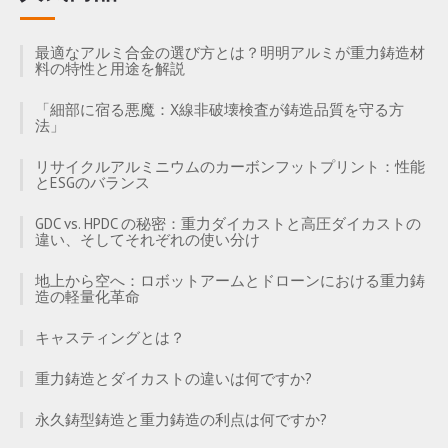
最適なアルミ合金の選び方とは？明明アルミが重力鋳造材
料の特性と用途を解説
「細部に宿る悪魔：X線非破壊検査が鋳造品質を守る方
法」
リサイクルアルミニウムのカーボンフットプリント：性能
とESGのバランス
GDC vs. HPDC の秘密：重力ダイカストと高圧ダイカストの
違い、そしてそれぞれの使い分け
地上から空へ：ロボットアームとドローンにおける重力鋳
造の軽量化革命
キャスティングとは？
重力鋳造とダイカストの違いは何ですか?
永久鋳型鋳造と重力鋳造の利点は何ですか?